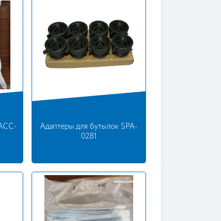
 ACC-
Адаптеры для бутылок SPA-
0281