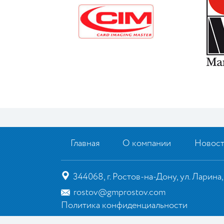
Главная
О компании
Новос
344068, г. Ростов-на-Дону, ул. Ларина,
rostov@gmprostov.com
Политика конфиденциальности