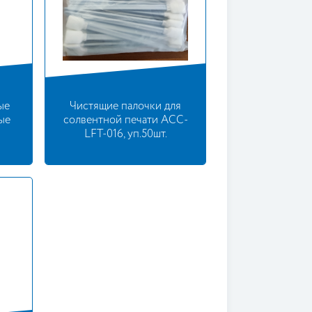
ые
Чистящие палочки для
ые
солвентной печати ACC-
LFT-016, уп.50шт.