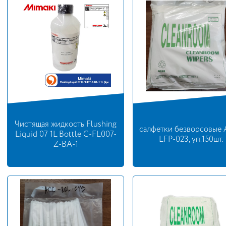
Чистящая жидкость Flushing
салфетки безворсовые
Liquid 07 1L Bottle C-FL007-
LFP-023, уп.150шт.
Z-BA-1