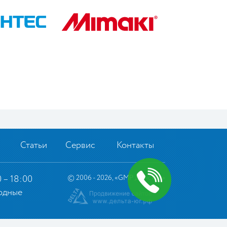
Статьи
Сервис
Контакты
 – 18:00
©
2006 - 2026, «GMP Донская»
одные