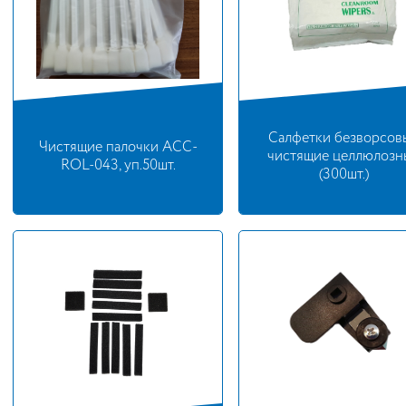
Салфетки безворсов
Чистящие палочки ACC-
чистящие целлюлозн
ROL-043, уп.50шт.
(300шт.)