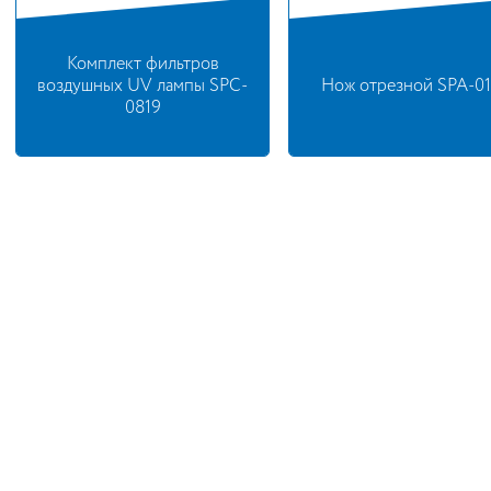
Комплект фильтров
воздушных UV лампы SPC-
Нож отрезной SPA-0
0819