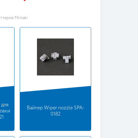
оттеров Mimaki
 для
Вайпер Wiper nozzle SPA-
ковки
0182
21