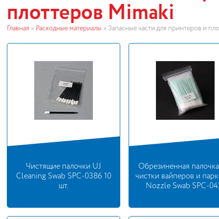
плоттеров Mimaki
Главная
»
Расходные материалы
»
Запасные части для принтеров и пл
Чистящие палочки UJ
Обрезиненная палочка
Cleaning Swab SPC-0386 10
чистки вайперов и пар
шт.
Nozzle Swab SPC-04